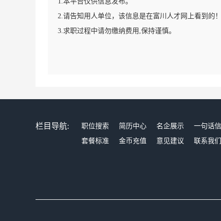
1.本平台仅供信息发布。
2.请告知用人单位，该信息是在富川人才网上看到的
3.求职过程中请勿缴纳费用,保持谨慎。
栏目导航:
职位搜索
简历中心
名企展示
一句话
套餐标准
金币充值
意见建议
联系我