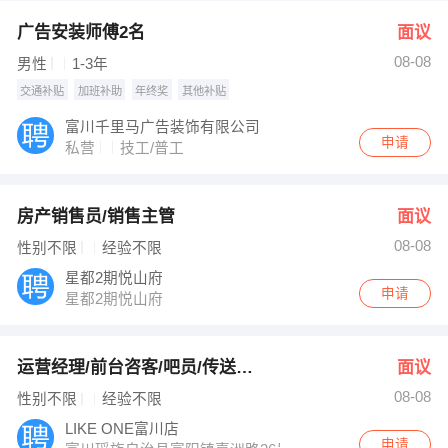
广告安装师傅2名
面议
08-08
男性
1-3年
交通补贴
加班补助
年终奖
其他补贴
富川千里马广告装饰有限公司
申请
私营
技工/普工
房产销售员/销售主管
面议
08-08
性别不限
经验不限
星都2期悦山府
申请
星都2期悦山府
运营经理/前台咨客/吧员/传送等等
面议
08-08
性别不限
经验不限
LIKE ONE富川店
申请