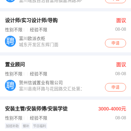
富川瑶族自治县富阳镇嘉洲路36号(瑶王府内)
设计师/实习设计师/导购
面议
08-08
性别不限
经验不限
富川欧派衣柜
申请
城东开发区东辉门面
置业顾问
面议
08-08
性别不限
经验不限
贺州信诚置业有限公司
申请
富川县南环路与花园路交汇处第二幼儿园旁
安装主管/安装师傅/安装学徒
3000-4000元
08-08
性别不限
经验不限
加班补助
餐补
节日福利