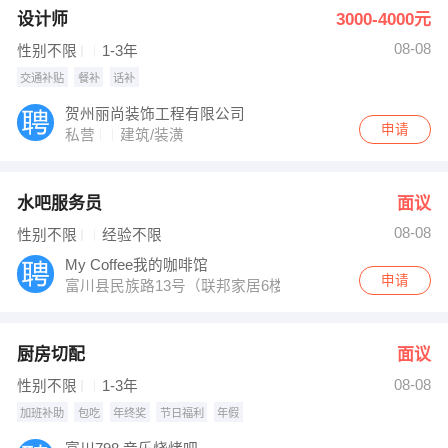
设计师
3000-4000元
08-08
性别不限
1-3年
交通补贴
餐补
话补
贺州丽尚装饰工程有限公司
申请
私营
建筑/装潢
水吧服务员
面议
08-08
性别不限
经验不限
My Coffee我的咖啡馆
申请
富川县民族路13号（联邦家居6楼）
厨房切配
面议
08-08
性别不限
1-3年
加班补助
包吃
年终奖
节日福利
年假