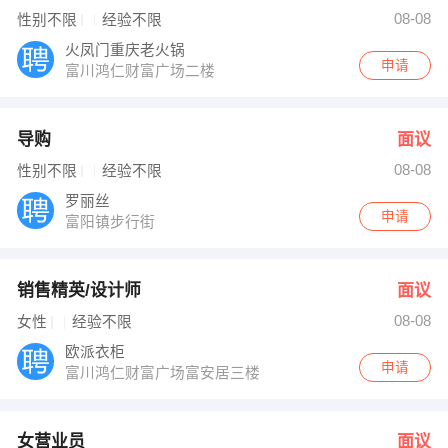
郭辉 发布 [女营业员 ] 招聘信息
08-08
性别不限
经验不限
发布 [业务经理 ] 招聘信息
【无】 强势入驻
火凤门重庆老火锅
申请
富川鸿仁财富广场二楼
导购
面议
08-08
性别不限
经验不限
罗丽丝
申请
富阳镇步行街
销售精英/设计师
面议
08-08
女性
经验不限
欧派衣柜
申请
富川鸿仁财富广场富安居三楼
女营业员
面议