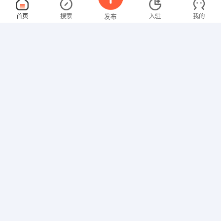
服务员
面议
首页
搜索
入驻
我的
发布
08-07
性别不限
经验不限
杨国福麻辣烫
申请
富阳镇新建路18号（二小对面）
销售主管、置业顾问、业务员、司机
面议
招聘信息
求职简历
08-07
性别不限
经验不限
星都二期悦山府
申请
私营
销售岗位
销售顾问/普工
面议
08-07
性别不限
经验不限
茂益钢材钢构
申请
富川县