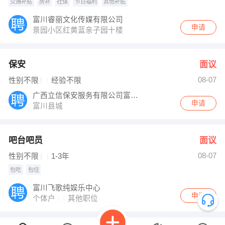
交通补贴
房补
社保
节日福利
其他补贴
富川睿丽文化传媒有限公司
申请
景园小区红黄蓝亲子园十楼
保安
面议
08-07
性别不限
经验不限
广西立信保安服务有限公司富川分公司
申请
富川县城
吧台吧员
面议
08-07
性别不限
1-3年
包吃
包住
富川飞歌纯娱乐中心
申请
个体户
其他职位