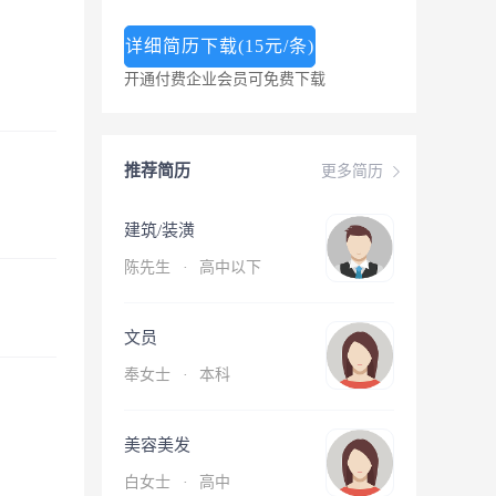
详细简历下载(15元/条)
开通付费企业会员可免费下载
推荐简历
更多简历
建筑/装潢
陈先生
·
高中以下
文员
奉女士
·
本科
美容美发
白女士
·
高中