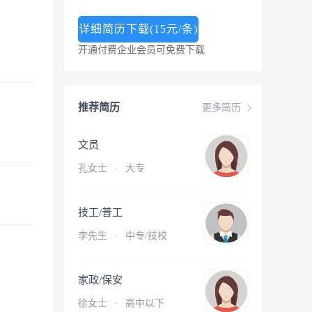
详细简历下载(15元/条)
开通付费企业会员可免费下载
推荐简历
更多简历
文员
孔女士
·
大专
技工/普工
李先生
·
中专/技校
家政/保安
徐女士
·
高中以下